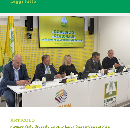
Leggi tutto
ARTICOLO
Firenze-Prato
Grosseto
Livorno
Lucca
Massa-Carrara
Pisa