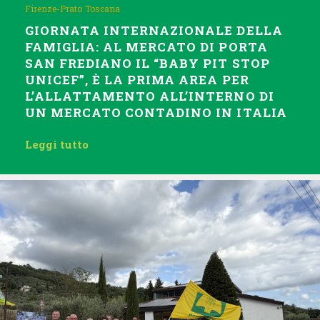
Firenze-Prato
Toscana
GIORNATA INTERNAZIONALE DELLA
FAMIGLIA: AL MERCATO DI PORTA
SAN FREDIANO IL “BABY PIT STOP
UNICEF”, È LA PRIMA AREA PER
L’ALLATTAMENTO ALL’INTERNO DI
UN MERCATO CONTADINO IN ITALIA
Leggi tutto