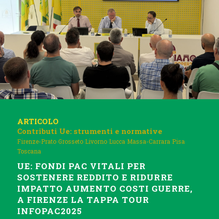
ARTICOLO
Contributi
Ue: strumenti e normative
Firenze-Prato
Grosseto
Livorno
Lucca
Massa-Carrara
Pisa
Toscana
UE: FONDI PAC VITALI PER
SOSTENERE REDDITO E RIDURRE
IMPATTO AUMENTO COSTI GUERRE,
A FIRENZE LA TAPPA TOUR
INFOPAC2025