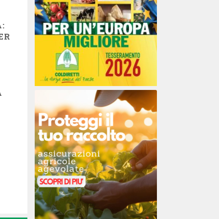
:
ER
A