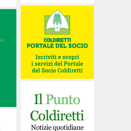
isa
i