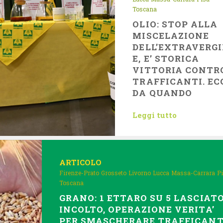
Toscana
OLIO: STOP ALLA
MISCELAZIONE
DELL’EXTRAVERG
E, E’ STORICA
VITTORIA CONTRO
TRAFFICANTI. EC
DA QUANDO
Leggi tutto
ARTICOLO
Firenze-Prato
Grosseto
Livorno
Lucca
Massa-Carrara
P
Toscana
GRANO: 1 ETTARO SU 5 LASCIAT
INCOLTO, OPERAZIONE VERITA’
PER SMASCHERARE TRAFFICANT