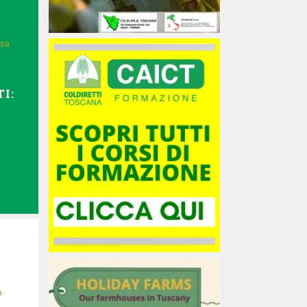
isa
I:
o