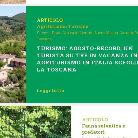
ARTICOLO
Agriturismo
Turismo
Firenze-Prato
Grosseto
Livorno
Lucca
Massa-Carrara
P
Toscana
TURISMO: AGOSTO-RECORD, UN
TURISTA SU TRE IN VACANZA IN
AGRITURISMO IN ITALIA SCEGLI
LA TOSCANA
Leggi tutto
ARTICOLO
Fauna selvatica e
predatori