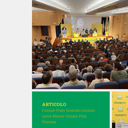
ARTICOLO
Firenze-Prato
Grosseto
Livorno
Lucca
Massa-Carrara
Pisa
Toscana