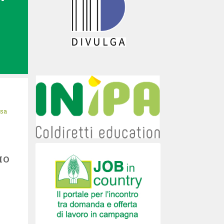
isa
IO