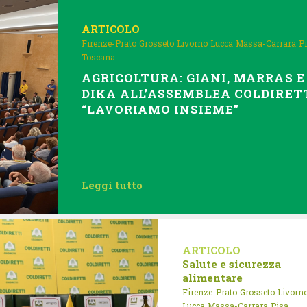
ARTICOLO
Firenze-Prato
Grosseto
Livorno
Lucca
Massa-Carrara
P
Toscana
AGRICOLTURA: GIANI, MARRAS E
DIKA ALL’ASSEMBLEA COLDIRETT
“LAVORIAMO INSIEME”
Leggi tutto
ARTICOLO
Salute e sicurezza
alimentare
Firenze-Prato
Grosseto
Livorn
Lucca
Massa-Carrara
Pisa