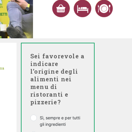
SERVONO 
URGENTI
DALL’EURO
LEGGI TUTTO
Sei favorevole a
indicare
isa
l’origine degli
alimenti nei
menu di
ristoranti e
pizzerie?
Sì, sempre e per tutti
gli ingredienti