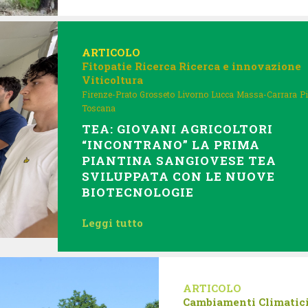
ARTICOLO
Fitopatie
Ricerca
Ricerca e innovazione
Viticoltura
Firenze-Prato
Grosseto
Livorno
Lucca
Massa-Carrara
P
Toscana
TEA: GIOVANI AGRICOLTORI
“INCONTRANO” LA PRIMA
PIANTINA SANGIOVESE TEA
SVILUPPATA CON LE NUOVE
BIOTECNOLOGIE
Leggi tutto
ARTICOLO
Cambiamenti Climatic