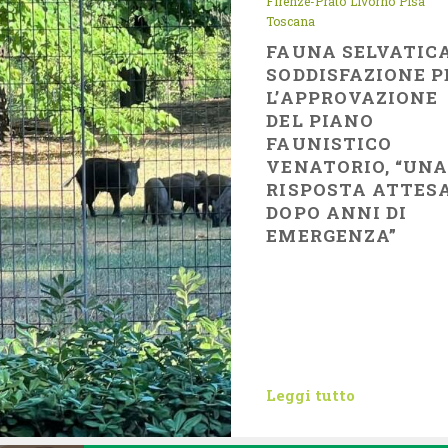
Firenze-Prato
Livorno
Pisa
Toscana
FAUNA SELVATICA
SODDISFAZIONE P
L’APPROVAZIONE
DEL PIANO
FAUNISTICO
VENATORIO, “UNA
RISPOSTA ATTES
DOPO ANNI DI
EMERGENZA”
Leggi tutto