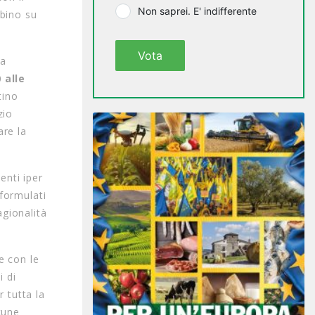
Non saprei. E' indifferente
mbino su
Vota
va
 alle
tino
zio
are la
enti iper
aformulati
agionalità
e con le
i di
r tutta la
cune