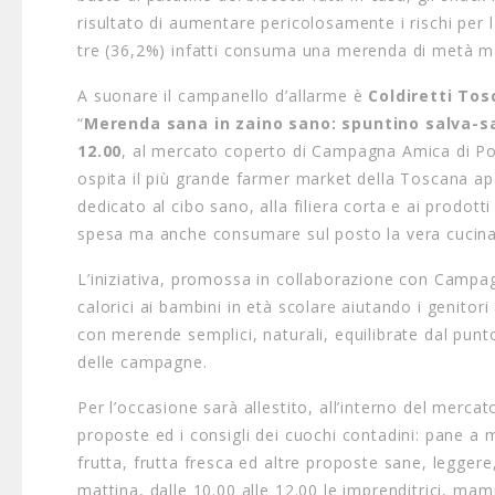
risultato di aumentare pericolosamente i rischi per 
tre (36,2%) infatti consuma una merenda di metà mat
A suonare il campanello d’allarme è
Coldiretti To
“
Merenda sana in zaino sano: spuntino salva-s
12.00
, al mercato coperto di Campagna Amica di Por
ospita il più grande farmer market della Toscana ape
dedicato al cibo sano, alla filiera corta e ai prodotti
spesa ma anche consumare sul posto la vera cucina 
L’iniziativa, promossa in collaborazione con Campag
calorici ai bambini in età scolare aiutando i genitori
con merende semplici, naturali, equilibrate dal punto 
delle campagne.
Per l’occasione sarà allestito, all’interno del merc
proposte ed i consigli dei cuochi contadini: pane a ma
frutta, frutta fresca ed altre proposte sane, leggere
mattina, dalle 10.00 alle 12.00 le imprenditrici, 