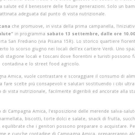
la salute ed il benessere delle future generazioni. Solo un ba
tinata adeguata dal punto di vista nutrizionale.
scana
che promuove, in vista della prima campanella, l’iniziati
alute”
in programma
sabato 13 settembre, dalle ore 10.00
ta San Frediano (via Pisana 15R). Lo storico quartiere fioren
rto lo scorso giugno nei locali dell’ex cartiere Verdi. Uno spa
 di stagione locali e toscani dove fiorentini e turisti possono f
contadina e lo street food agricolo.
na Amica, vuole contrastare e scoraggiare il consumo di alim
 a fare scelte più consapevoli e salutari sostituendo i cibi ultr
di vista nutrizionale, facilmente digeribili ed ancorate alla st
ato di Campagna Amica, l’esposizione delle merende salva-salut
rmellata, biscotti, torte dolci e salate, snack di frutta, succh
, equilibrate che i genitori possono preparare o acquistare. Pe
mamme e cuoche contadine di Campagna Amica, prepareranno al